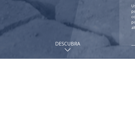
U
p
c
p
al
DESCUBRA
AMA